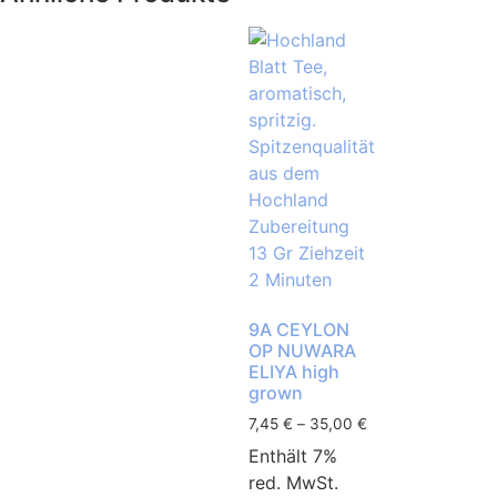
9A CEYLON
OP NUWARA
ELIYA high
grown
7,45
€
–
35,00
€
Enthält 7%
red. MwSt.