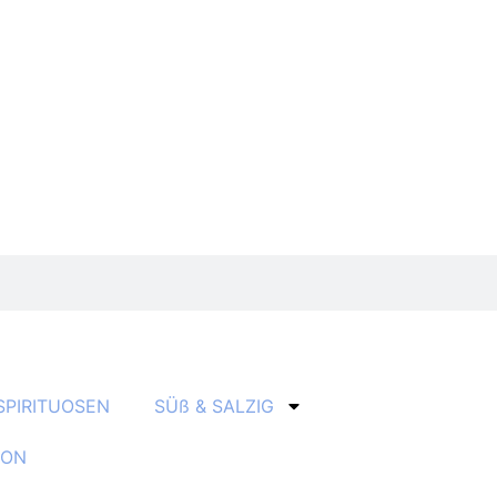
SPIRITUOSEN
SÜß & SALZIG
ION