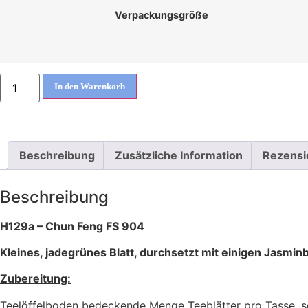
Verpackungsgröße
In den Warenkorb
Beschreibung
Zusätzliche Information
Rezensi
Beschreibung
H129a – Chun Feng FS 904
Kleines, jadegrünes Blatt, durchsetzt mit einigen Jasmin
Zubereitung:
Teelöffelboden bedeckende Menge Teeblätter pro Tasse, s