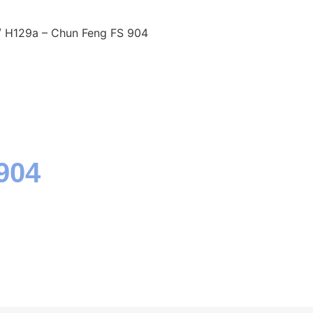
 H129a – Chun Feng FS 904
904