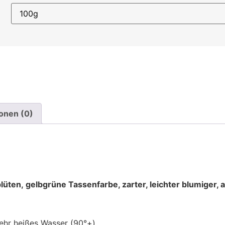
onen (0)
blüten,
gelbgrüne Tassenfarbe, zarter, leichter blumiger
ehr heißes Wasser (90°+)