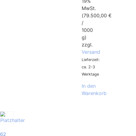
19%
MwSt.
(
79.500,00
€
/
1000
g)
zzgl.
Versand
Lieferzeit:
ca. 2-3
Werktage
In den
Warenkorb
62