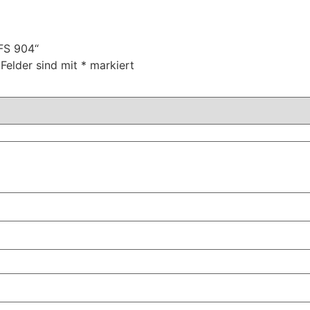
 FS 904“
 Felder sind mit
*
markiert