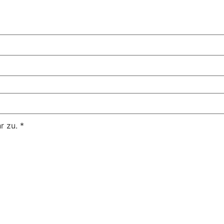
r zu.
*