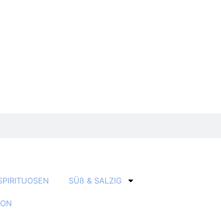
SPIRITUOSEN
SÜß & SALZIG
ION