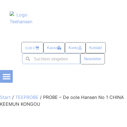
Kasse
Konto
Kontakt
0,00
€
Newsletter
BÜSUMER KRAM
TEE-ZUBEHÖR
alles mit SANDDORN
SÜß & SALZIG
TEE UND MEHR PASSEND ZU OSTERN
Start
/
TEEPROBE
/ PROBE – De oole Hansen No 1 CHINA
KEEMUN KONGOU