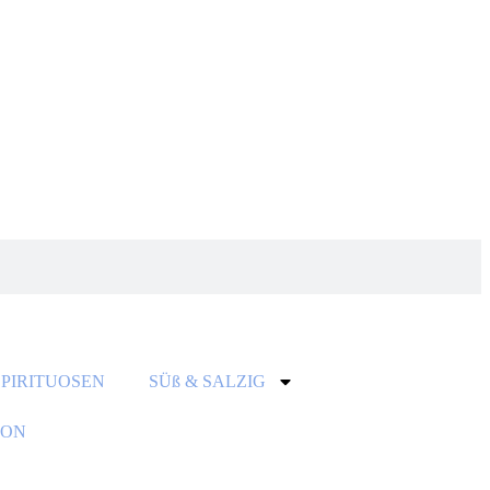
SPIRITUOSEN
SÜß & SALZIG
ION