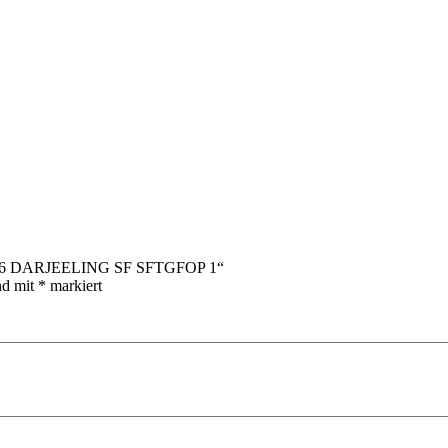
n No 6 DARJEELING SF SFTGFOP 1“
nd mit
*
markiert