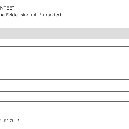
ENTEE“
che Felder sind mit
*
markiert
ihr zu.
*