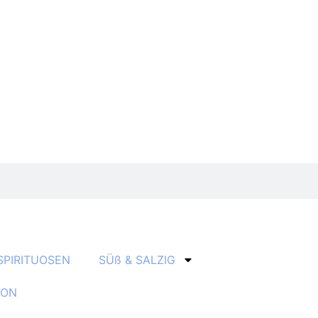
SPIRITUOSEN
SÜß & SALZIG
ION