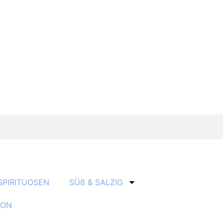
SPIRITUOSEN
SÜß & SALZIG
ION