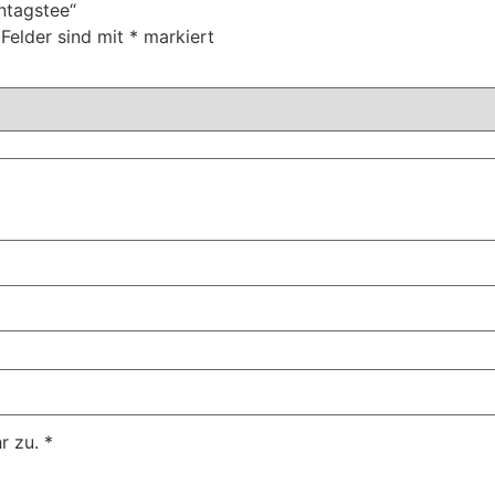
ntagstee“
 Felder sind mit
*
markiert
r zu.
*