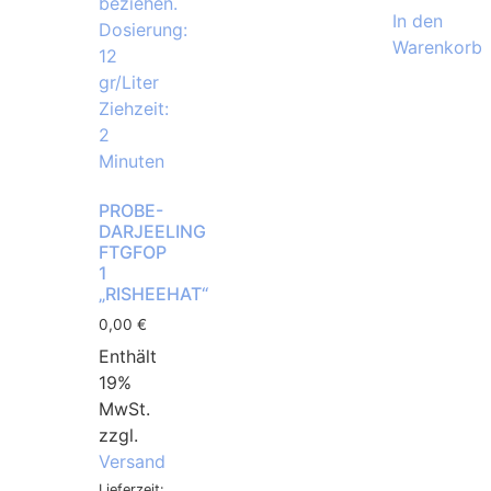
In den
Warenkorb
PROBE-
DARJEELING
FTGFOP
1
„RISHEEHAT“
0,00
€
Enthält
19%
MwSt.
zzgl.
Versand
Lieferzeit: