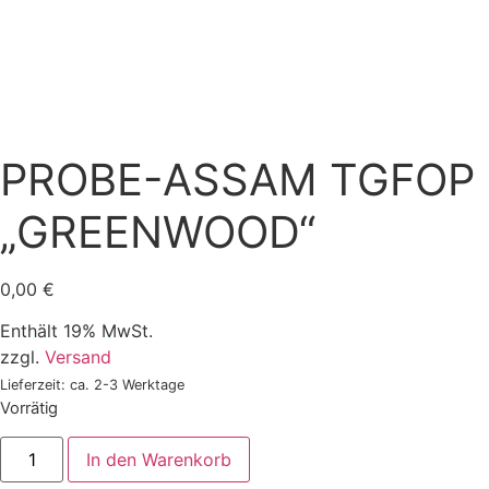
PROBE-ASSAM TGFOP
„GREENWOOD“
0,00
€
Enthält 19% MwSt.
zzgl.
Versand
Lieferzeit: ca. 2-3 Werktage
Vorrätig
PROBE-
In den Warenkorb
ASSAM
TGFOP