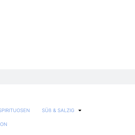
SPIRITUOSEN
SÜß & SALZIG
ION