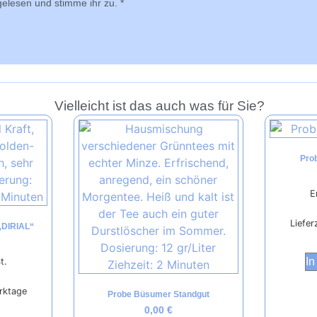
elesen und stimme ihr zu.
*
Vielleicht ist das auch was für Sie?
Pro
E
Liefer
DIRIAL“
In
t.
erktage
Probe Büsumer Standgut
0,00
€