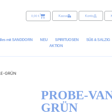
0,00
€
Kasse
Konto
alles mit SANDDORN
NEU
SPIRITUOSEN
SÜß & SALZIG
AKTION
LE-GRÜN
PROBE-VAN
GRÜN