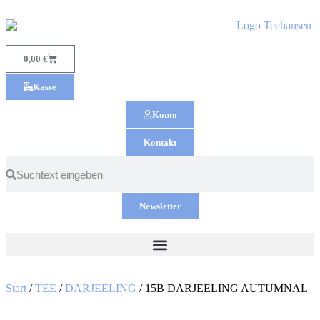
0,00
€
Kasse
Konto
Kontakt
Newsletter
Start
/
TEE
/
DARJEELING
/ 15B DARJEELING AUTUMNAL