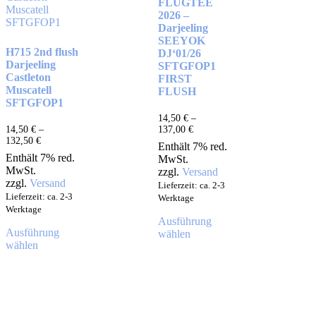
FLUGTEE
2026 –
Darjeeling
SEEYOK
H715 2nd flush
DJ‘01/26
Darjeeling
SFTGFOP1
Castleton
FIRST
Muscatell
FLUSH
SFTGFOP1
14,50
€
–
14,50
€
–
137,00
€
132,50
€
Enthält 7% red.
Enthält 7% red.
MwSt.
MwSt.
zzgl.
Versand
zzgl.
Versand
Lieferzeit: ca. 2-3
Lieferzeit: ca. 2-3
Werktage
Werktage
Ausführung
Ausführung
wählen
wählen