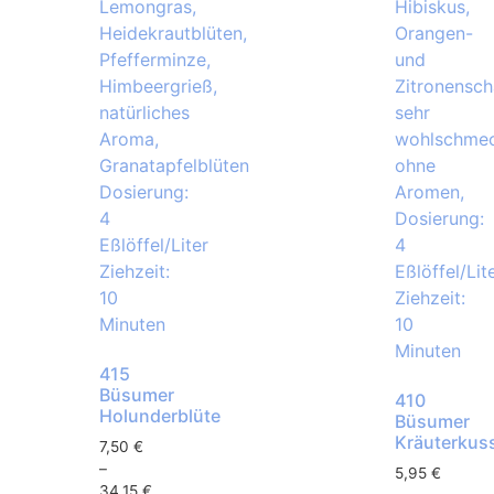
415
Büsumer
410
Holunderblüte
Büsumer
Kräuterkus
7,50
€
–
5,95
€
34,15
€