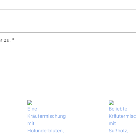
r zu.
*