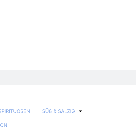
SPIRITUOSEN
SÜß & SALZIG
ION