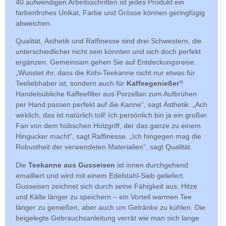
40 aufwendigen Arbeitsschritten ist jedes Produkt ein
farbenfrohes Unikat, Farbe und Grösse können geringfügig
abweichen.
Qualität, Ästhetik und Raffinesse sind drei Schwestern, die
unterschiedlicher nicht sein könnten und sich doch perfekt
ergänzen. Gemeinsam gehen Sie auf Entdeckungsreise.
„Wusstet ihr, dass die Kohi-Teekanne nicht nur etwas für
Teeliebhaber ist, sondern auch für
Kaffeegenießer
?
Handelsübliche Kaffeefilter aus Porzellan zum Aufbrühen
per Hand passen perfekt auf die Kanne“, sagt Ästhetik. „Ach
wirklich, das ist natürlich toll! Ich persönlich bin ja ein großer
Fan von dem hübschen Holzgriff, der das ganze zu einem
Hingucker macht“, sagt Raffinesse. „Ich hingegen mag die
Robustheit der verwendeten Materialien“, sagt Qualität.
Die
Teekanne aus Gusseisen
ist innen durchgehend
emailliert und wird mit einem Edelstahl-Sieb geliefert.
Gusseisen zeichnet sich durch seine Fähigkeit aus, Hitze
und Kälte länger zu speichern – ein Vorteil warmen Tee
länger zu genießen, aber auch um Getränke zu kühlen. Die
beigelegte Gebrauchsanleitung verrät wie man sich lange