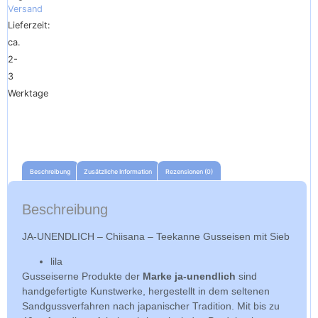
Versand
Lieferzeit:
ca.
2-
3
Werktage
Beschreibung
Zusätzliche Information
Rezensionen (0)
Beschreibung
JA-UNENDLICH – Chiisana – Teekanne Gusseisen mit Sieb
lila
Gusseiserne Produkte der
Marke ja-unendlich
sind
handgefertigte Kunstwerke, hergestellt in dem seltenen
Sandgussverfahren nach japanischer Tradition. Mit bis zu