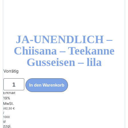
JA-UNENDLICH –
Chiisana – Teekanne
Gusseisen – lila
Vorrätig
84,95
€
75,00
€
In den Warenkorb
Enthält
19%
MwSt.
(
62,50
€
/
1000
g)
zzgl.