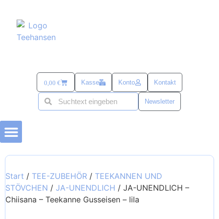
Kasse
Konto
Kontakt
0,00
€
Newsletter
BÜSUMER KRAM
TEE-ZUBEHÖR
alles mit SANDDORN
SÜß & SALZIG
TEE UND MEHR PASSEND ZU OSTERN
Start
/
TEE-ZUBEHÖR
/
TEEKANNEN UND
STÖVCHEN
/
JA-UNENDLICH
/ JA-UNENDLICH –
Chiisana – Teekanne Gusseisen – lila