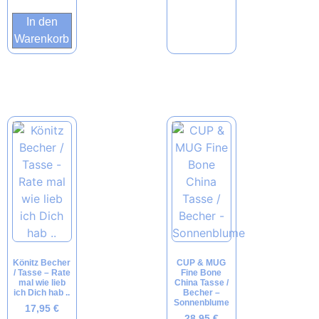
In den
Warenkorb
Könitz Becher
CUP & MUG
/ Tasse – Rate
Fine Bone
mal wie lieb
China Tasse /
ich Dich hab ..
Becher –
Sonnenblume
17,95
€
28,95
€