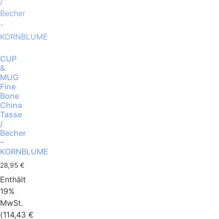
CUP
&
MUG
Fine
Bone
China
Tasse
/
Becher
–
KORNBLUME
28,95
€
Enthält
19%
MwSt.
(
114,43
€