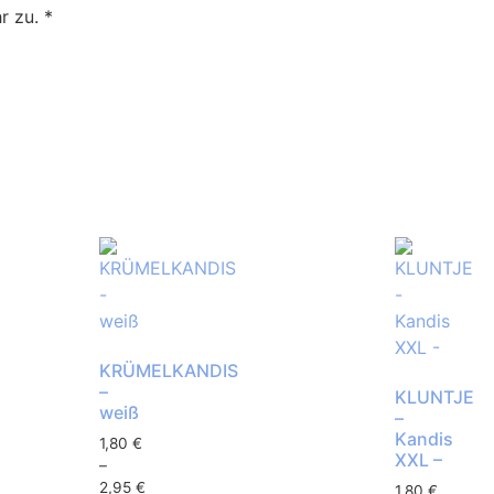
r zu.
*
KRÜMELKANDIS
–
KLUNTJE
weiß
–
Kandis
1,80
€
XXL –
–
2,95
€
1,80
€