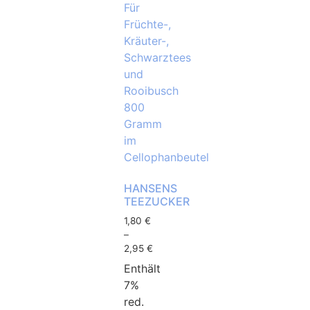
HANSENS
TEEZUCKER
1,80
€
–
2,95
€
Enthält
7%
red.