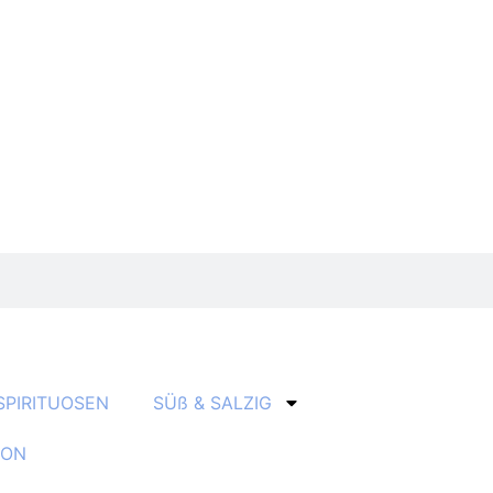
SPIRITUOSEN
SÜß & SALZIG
ION