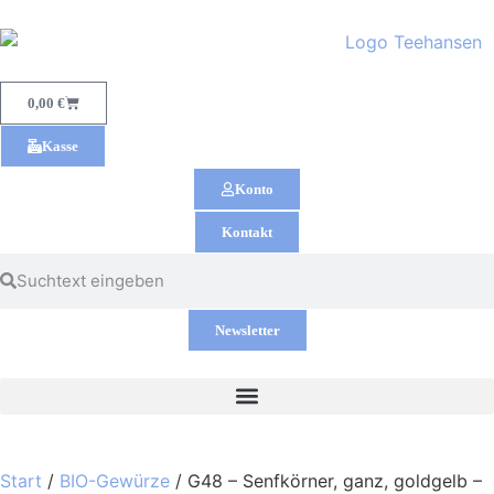
0,00
€
Kasse
Konto
Kontakt
Newsletter
Start
/
BIO-Gewürze
/ G48 – Senfkörner, ganz, goldgelb –