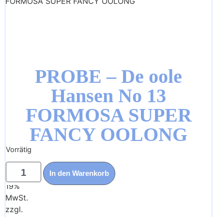
FORMOSA SUPER FANCY OOLONG
PROBE – De oole
Hansen No 13
FORMOSA SUPER
FANCY OOLONG
Vorrätig
0,00
€
In den Warenkorb
Enthält
19%
MwSt.
zzgl.