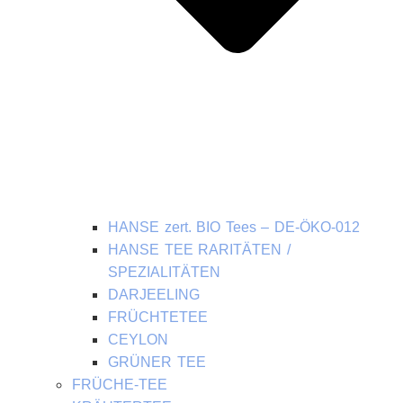
HANSE zert. BIO Tees – DE-ÖKO-012
HANSE TEE RARITÄTEN /
SPEZIALITÄTEN
DARJEELING
FRÜCHTETEE
CEYLON
GRÜNER TEE
FRÜCHE-TEE