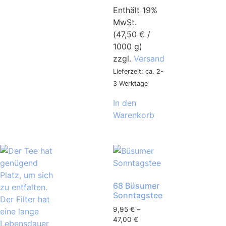
Enthält 19%
MwSt.
(
47,50
€
/
1000 g)
zzgl.
Versand
Lieferzeit: ca. 2-
3 Werktage
In den
Warenkorb
68 Büsumer
Sonntagstee
9,95
€
–
47,00
€