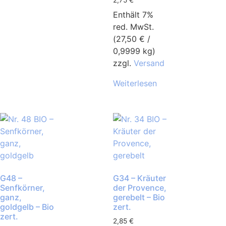
Enthält 7%
red. MwSt.
(
27,50
€
/
0,9999 kg)
zzgl.
Versand
Weiterlesen
G48 –
G34 – Kräuter
Senfkörner,
der Provence,
ganz,
gerebelt – Bio
goldgelb – Bio
zert.
zert.
2,85
€