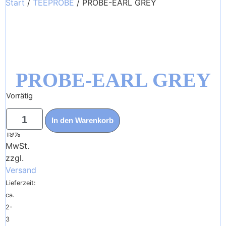
Start
/
TEEPROBE
/ PROBE-EARL GREY
PROBE-EARL GREY
Vorrätig
0,00
€
In den Warenkorb
Enthält
19%
MwSt.
zzgl.
Versand
Lieferzeit:
ca.
2-
3