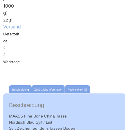
1000
g)
zzgl.
Versand
Lieferzeit:
ca.
2-
3
Werktage
Beschreibung
Zusätzliche Information
Rezensionen (0)
Beschreibung
MAASS Fine Bone China Tasse
Nordisch Blau Sylt / List
Sylt Zeichen auf dem Tassen Boden