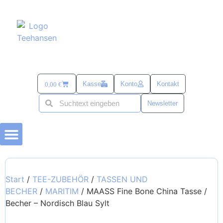
Kasse
Konto
Kontakt
0,00
€
Newsletter
BÜSUMER KRAM
TEE-ZUBEHÖR
alles mit SANDDORN
SÜß & SALZIG
TEE UND MEHR PASSEND ZU OSTERN
Start
/
TEE-ZUBEHÖR
/
TASSEN UND
BECHER
/
MARITIM
/ MAASS Fine Bone China Tasse /
Becher – Nordisch Blau Sylt