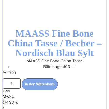
MAASS Fine Bone
China Tasse / Becher –
Nordisch Blau Sylt
MAASS Fine Bone China Tasse
Füllmenge
400 ml
Vorrätig
18,95
€
In den Warenkorb
Enthält
19%
MwSt.
(
74,90
€
/